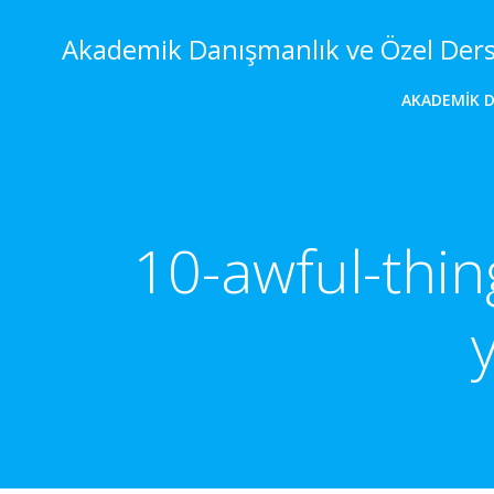
İçeriğe
geç
Akademik Danışmanlık ve Özel Der
AKADEMIK 
10-awful-thin