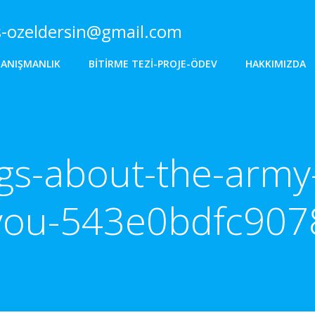
s-ozeldersin@gmail.com
DANIŞMANLIK
BITIRME TEZI-PROJE-ÖDEV
HAKKIMIZDA
gs-about-the-army
you-543e0bdfc907