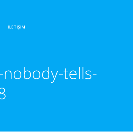
İLETIŞIM
-nobody-tells-
8