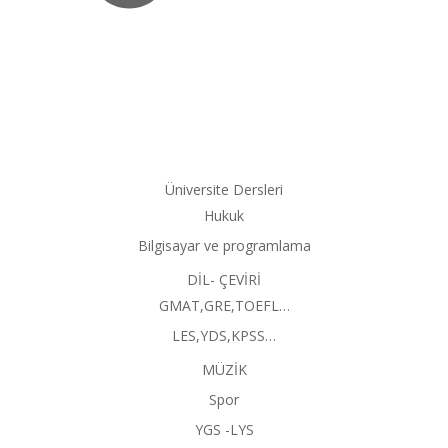
Üniversite Dersleri
Hukuk
Bilgisayar ve programlama
DİL- ÇEVİRİ
GMAT,GRE,TOEFL…
LES,YDS,KPSS…
MÜZİK
Spor
YGS -LYS