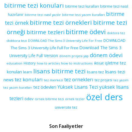
bitirme tezi konuları
bitirme tezi kuralları
bitirme tezi nasıl
bitirme
hazırlanır
bitirme tezi yazım kuralları
bitirme tezi nasıl yazılır
bitirme tezi örnekleri
bitirme tezi
tezi örnek
bitirme ödevi
örneği
bitirme tezleri
doktora tez
DOWNLOAD
doktora tezi
DOWNLOAD The Sims 3 University Life For Free
Download The Sims 3
The Sims 3 University Life Full For Free
dönem ödevi
University Life Full Version
dönem projesi yap
işletme tez
History
iktisat
education
how to articles
how to instructions
lisans bitirme tezi
lisans tezi
konuları
learn
lisans tez
tez konuları
tez orneklerı
news
tez projesi
tez merkezi
tez yazım
yüksek lisans
tez ödevleri
Yüksek Lisans Tezi
tez yazım kuralları
özel ders
tezleri
ödev
örnek bitirme tezi
örnek tezler
üniversite tez
Son Faaliyetler