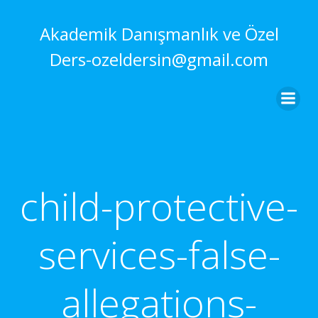
İçeriğe
geç
Akademik Danışmanlık ve Özel
Ders-ozeldersin@gmail.com
child-protective-
services-false-
allegations-