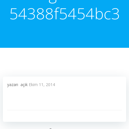
54388f5454bc3
yazarı
açık
Ekim 11, 2014