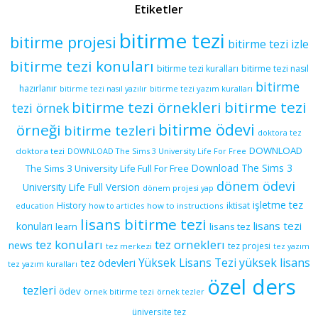
Etiketler
bitirme tezi
bitirme projesi
bitirme tezi izle
bitirme tezi konuları
bitirme tezi kuralları
bitirme tezi nasıl
bitirme
hazırlanır
bitirme tezi yazım kuralları
bitirme tezi nasıl yazılır
bitirme tezi örnekleri
bitirme tezi
tezi örnek
bitirme ödevi
örneği
bitirme tezleri
doktora tez
DOWNLOAD
doktora tezi
DOWNLOAD The Sims 3 University Life For Free
Download The Sims 3
The Sims 3 University Life Full For Free
dönem ödevi
University Life Full Version
dönem projesi yap
işletme tez
History
iktisat
education
how to articles
how to instructions
lisans bitirme tezi
lisans tezi
konuları
learn
lisans tez
tez konuları
tez orneklerı
news
tez projesi
tez merkezi
tez yazım
yüksek lisans
tez ödevleri
Yüksek Lisans Tezi
tez yazım kuralları
özel ders
tezleri
ödev
örnek bitirme tezi
örnek tezler
üniversite tez