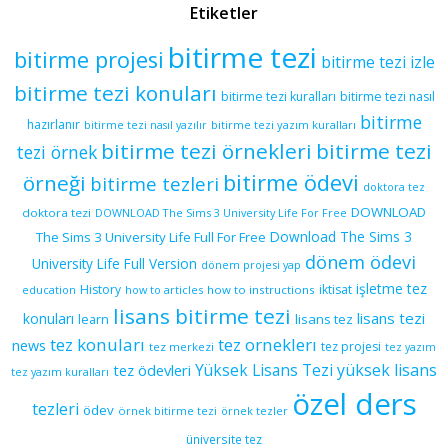
Etiketler
bitirme tezi
bitirme projesi
bitirme tezi izle
bitirme tezi konuları
bitirme tezi kuralları
bitirme tezi nasıl
bitirme
hazırlanır
bitirme tezi yazım kuralları
bitirme tezi nasıl yazılır
bitirme tezi örnekleri
bitirme tezi
tezi örnek
bitirme ödevi
örneği
bitirme tezleri
doktora tez
DOWNLOAD
doktora tezi
DOWNLOAD The Sims 3 University Life For Free
Download The Sims 3
The Sims 3 University Life Full For Free
dönem ödevi
University Life Full Version
dönem projesi yap
işletme tez
History
iktisat
education
how to articles
how to instructions
lisans bitirme tezi
lisans tezi
konuları
learn
lisans tez
tez konuları
tez orneklerı
news
tez projesi
tez merkezi
tez yazım
yüksek lisans
tez ödevleri
Yüksek Lisans Tezi
tez yazım kuralları
özel ders
tezleri
ödev
örnek bitirme tezi
örnek tezler
üniversite tez