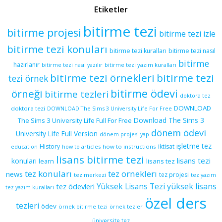
Etiketler
bitirme tezi
bitirme projesi
bitirme tezi izle
bitirme tezi konuları
bitirme tezi kuralları
bitirme tezi nasıl
bitirme
hazırlanır
bitirme tezi yazım kuralları
bitirme tezi nasıl yazılır
bitirme tezi örnekleri
bitirme tezi
tezi örnek
bitirme ödevi
örneği
bitirme tezleri
doktora tez
DOWNLOAD
doktora tezi
DOWNLOAD The Sims 3 University Life For Free
Download The Sims 3
The Sims 3 University Life Full For Free
dönem ödevi
University Life Full Version
dönem projesi yap
işletme tez
History
iktisat
education
how to articles
how to instructions
lisans bitirme tezi
lisans tezi
konuları
learn
lisans tez
tez konuları
tez orneklerı
news
tez projesi
tez merkezi
tez yazım
yüksek lisans
tez ödevleri
Yüksek Lisans Tezi
tez yazım kuralları
özel ders
tezleri
ödev
örnek bitirme tezi
örnek tezler
üniversite tez