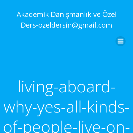
İçeriğe
geç
Akademik Danışmanlık ve Özel
Ders-ozeldersin@gmail.com
living-aboard-
why-yes-all-kinds-
of-people-live-on-