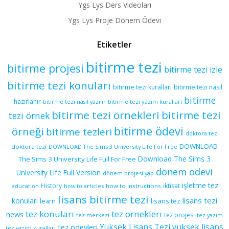
Ygs Lys Ders Videoları
Ygs Lys Proje Dönem Ödevi
Etiketler
bitirme tezi
bitirme projesi
bitirme tezi izle
bitirme tezi konuları
bitirme tezi kuralları
bitirme tezi nasıl
bitirme
hazırlanır
bitirme tezi yazım kuralları
bitirme tezi nasıl yazılır
bitirme tezi örnekleri
bitirme tezi
tezi örnek
bitirme ödevi
örneği
bitirme tezleri
doktora tez
DOWNLOAD
doktora tezi
DOWNLOAD The Sims 3 University Life For Free
Download The Sims 3
The Sims 3 University Life Full For Free
dönem ödevi
University Life Full Version
dönem projesi yap
işletme tez
History
iktisat
education
how to articles
how to instructions
lisans bitirme tezi
lisans tezi
konuları
learn
lisans tez
tez konuları
tez orneklerı
news
tez projesi
tez merkezi
tez yazım
yüksek lisans
tez ödevleri
Yüksek Lisans Tezi
tez yazım kuralları