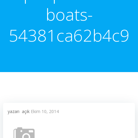
boats-
54381ca62b4c9
yazarı
açık
Ekim 10, 2014