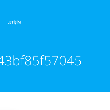
İLETIŞIM
543bf85f57045