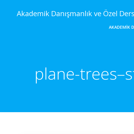
İçeriğe
geç
Akademik Danışmanlık ve Özel Der
AKADEMIK 
plane-trees–