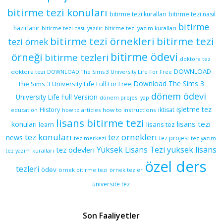
bitirme tezi konuları
bitirme tezi kuralları
bitirme tezi nasıl
bitirme
hazırlanır
bitirme tezi yazım kuralları
bitirme tezi nasıl yazılır
bitirme tezi örnekleri
bitirme tezi
tezi örnek
bitirme ödevi
örneği
bitirme tezleri
doktora tez
DOWNLOAD
doktora tezi
DOWNLOAD The Sims 3 University Life For Free
Download The Sims 3
The Sims 3 University Life Full For Free
dönem ödevi
University Life Full Version
dönem projesi yap
işletme tez
History
iktisat
education
how to articles
how to instructions
lisans bitirme tezi
lisans tezi
konuları
learn
lisans tez
tez konuları
tez orneklerı
news
tez projesi
tez merkezi
tez yazım
yüksek lisans
tez ödevleri
Yüksek Lisans Tezi
tez yazım kuralları
özel ders
tezleri
ödev
örnek bitirme tezi
örnek tezler
üniversite tez
Son Faaliyetler