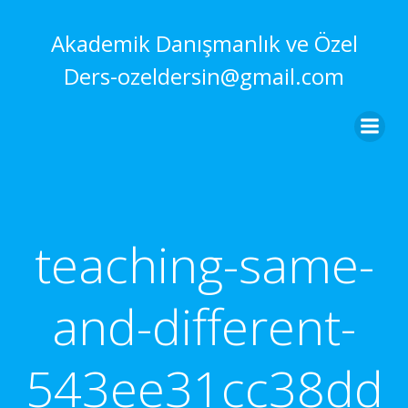
İçeriğe
geç
Akademik Danışmanlık ve Özel
Ders-ozeldersin@gmail.com
teaching-same-
and-different-
543ee31cc38dd