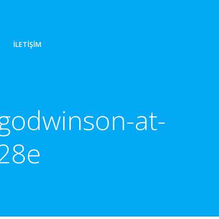
İLETIŞIM
-godwinson-at-
28e