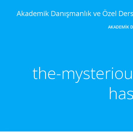
İçeriğe
geç
Akademik Danışmanlık ve Özel Der
AKADEMIK 
the-mysteriou
ha