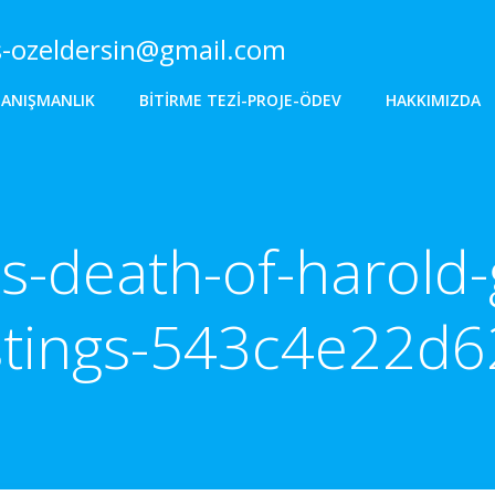
s-ozeldersin@gmail.com
DANIŞMANLIK
BITIRME TEZI-PROJE-ÖDEV
HAKKIMIZDA
s-death-of-harold
stings-543c4e22d6