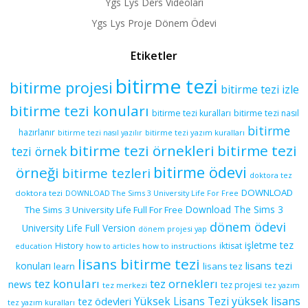
Ygs Lys Ders Videoları
Ygs Lys Proje Dönem Ödevi
Etiketler
bitirme tezi
bitirme projesi
bitirme tezi izle
bitirme tezi konuları
bitirme tezi kuralları
bitirme tezi nasıl
bitirme
hazırlanır
bitirme tezi yazım kuralları
bitirme tezi nasıl yazılır
bitirme tezi örnekleri
bitirme tezi
tezi örnek
bitirme ödevi
örneği
bitirme tezleri
doktora tez
DOWNLOAD
doktora tezi
DOWNLOAD The Sims 3 University Life For Free
Download The Sims 3
The Sims 3 University Life Full For Free
dönem ödevi
University Life Full Version
dönem projesi yap
işletme tez
History
iktisat
education
how to articles
how to instructions
lisans bitirme tezi
lisans tezi
konuları
learn
lisans tez
tez konuları
tez orneklerı
news
tez projesi
tez merkezi
tez yazım
yüksek lisans
tez ödevleri
Yüksek Lisans Tezi
tez yazım kuralları