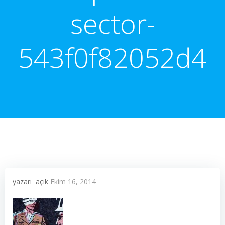
sector-
543f0f82052d4
yazarı
açık
Ekim 16, 2014