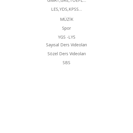
GMAT,GRE,TOEFL…
LES,YDS,KPSS…
MÜZİK
Spor
YGS -LYS
Sayısal Ders Videoları
Sözel Ders Videoları
SBS