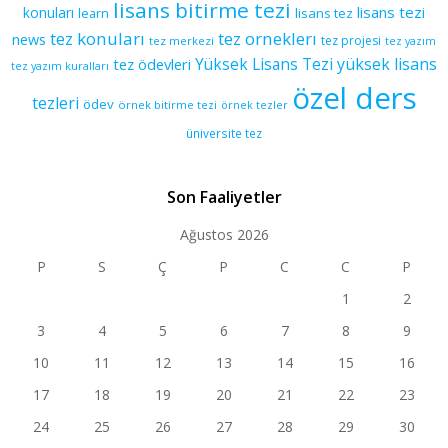
lisans bitirme tezi
lisans tezi
konuları
learn
lisans tez
tez konuları
tez orneklerı
news
tez projesi
tez merkezi
tez yazım
yüksek lisans
tez ödevleri
Yüksek Lisans Tezi
tez yazım kuralları
özel ders
tezleri
ödev
örnek bitirme tezi
örnek tezler
üniversite tez
Son Faaliyetler
Ağustos 2026
P
S
Ç
P
C
C
P
1
2
3
4
5
6
7
8
9
10
11
12
13
14
15
16
17
18
19
20
21
22
23
24
25
26
27
28
29
30