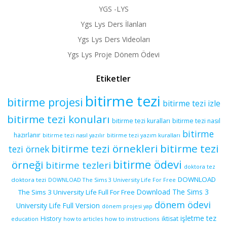
YGS -LYS
Ygs Lys Ders İlanları
Ygs Lys Ders Videoları
Ygs Lys Proje Dönem Ödevi
Etiketler
bitirme tezi
bitirme projesi
bitirme tezi izle
bitirme tezi konuları
bitirme tezi kuralları
bitirme tezi nasıl
bitirme
hazırlanır
bitirme tezi yazım kuralları
bitirme tezi nasıl yazılır
bitirme tezi örnekleri
bitirme tezi
tezi örnek
bitirme ödevi
örneği
bitirme tezleri
doktora tez
DOWNLOAD
doktora tezi
DOWNLOAD The Sims 3 University Life For Free
Download The Sims 3
The Sims 3 University Life Full For Free
dönem ödevi
University Life Full Version
dönem projesi yap
işletme tez
History
iktisat
education
how to articles
how to instructions