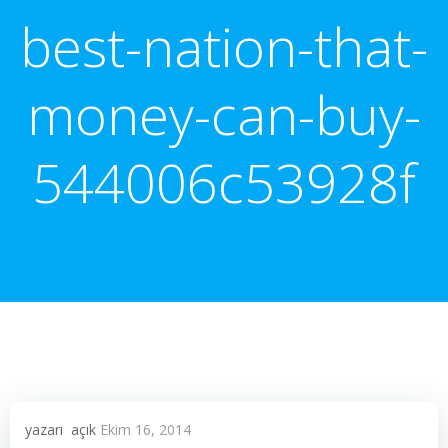
best-nation-that-
money-can-buy-
544006c53928f
yazarı
açık
Ekim 16, 2014