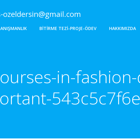
s-ozeldersin@gmail.com
DANIŞMANLIK
BITIRME TEZI-PROJE-ÖDEV
HAKKIMIZDA
ourses-in-fashion-
ortant-543c5c7f6