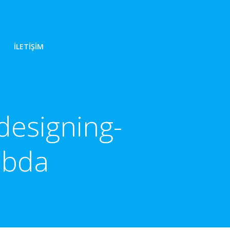
İLETIŞIM
designing-
ebda