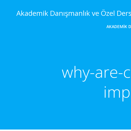
İçeriğe
geç
Akademik Danışmanlık ve Özel Der
AKADEMIK 
why-are-c
imp