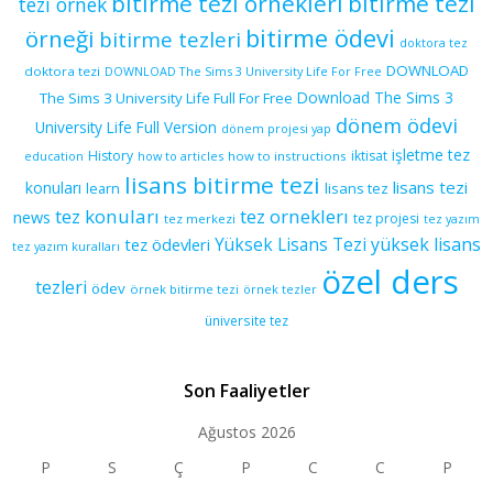
bitirme tezi örnekleri
bitirme tezi
tezi örnek
bitirme ödevi
örneği
bitirme tezleri
doktora tez
DOWNLOAD
doktora tezi
DOWNLOAD The Sims 3 University Life For Free
Download The Sims 3
The Sims 3 University Life Full For Free
dönem ödevi
University Life Full Version
dönem projesi yap
işletme tez
History
iktisat
education
how to articles
how to instructions
lisans bitirme tezi
lisans tezi
konuları
learn
lisans tez
tez konuları
tez orneklerı
news
tez projesi
tez merkezi
tez yazım
yüksek lisans
tez ödevleri
Yüksek Lisans Tezi
tez yazım kuralları
özel ders
tezleri
ödev
örnek bitirme tezi
örnek tezler
üniversite tez
Son Faaliyetler
Ağustos 2026
P
S
Ç
P
C
C
P