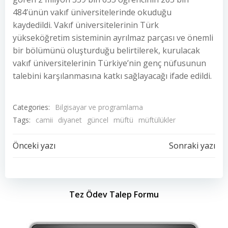
484’ünün vakıf üniversitelerinde okuduğu
kaydedildi. Vakıf üniversitelerinin Türk
yükseköğretim sisteminin ayrılmaz parçası ve önemli
bir bölümünü oluşturduğu belirtilerek, kurulacak
vakıf üniversitelerinin Türkiye’nin genç nüfusunun
talebini karşılanmasına katkı sağlayacağı ifade edildi.
Categories:
Bilgisayar ve programlama
Tags:
camii
diyanet
güncel
müftü
müftülükler
Yazı
Yazı
Önceki yazı
Sonraki yazı
dolaşımı
dolaşımı
Tez Ödev Talep Formu