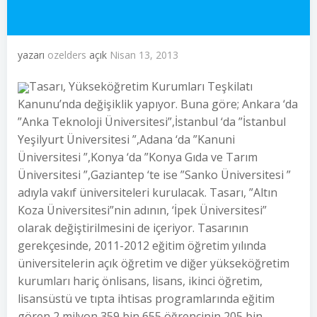
yazarı
ozelders
açık
Nisan 13, 2013
Tasarı, Yükseköğretim Kurumları Teşkilatı
Kanunu’nda değişiklik yapıyor. Buna göre; Ankara ‘da
”Anka Teknoloji Üniversitesi”,İstanbul ‘da ”İstanbul
Yeşilyurt Üniversitesi ”,Adana ‘da ”Kanuni
Üniversitesi ”,Konya ‘da ”Konya Gıda ve Tarım
Üniversitesi ”,Gaziantep ‘te ise ”Sanko Üniversitesi ”
adıyla vakıf üniversiteleri kurulacak. Tasarı, ”Altın
Koza Üniversitesi”nin adının, ‘İpek Üniversitesi”
olarak değiştirilmesini de içeriyor. Tasarının
gerekçesinde, 2011-2012 eğitim öğretim yılında
üniversitelerin açık öğretim ve diğer yükseköğretim
kurumları hariç önlisans, lisans, ikinci öğretim,
lisansüstü ve tıpta ihtisas programlarında eğitim
gören 2 milyon 359 bin 655 öğrencinin 205 bin