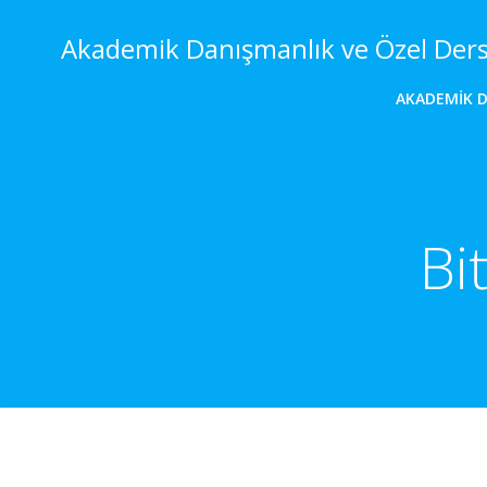
İçeriğe
geç
Akademik Danışmanlık ve Özel Der
AKADEMIK 
Bi