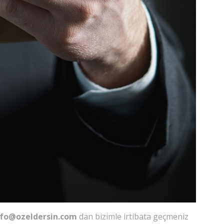
nfo@ozeldersin.com
dan bizimle irtibata geçmeniz