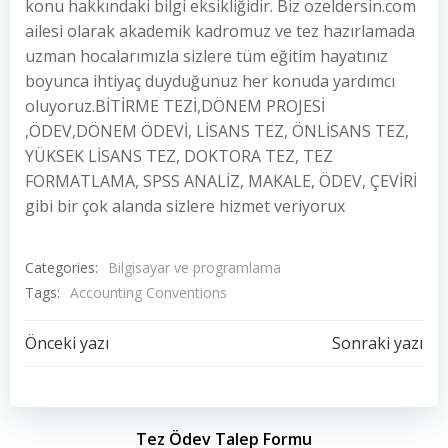
konu hakkındaki bilgi eksikliğidir. Biz ozeldersin.com
ailesi olarak akademik kadromuz ve tez hazırlamada
uzman hocalarımızla sizlere tüm eğitim hayatınız
boyunca ihtiyaç duyduğunuz her konuda yardımcı
oluyoruz.BİTİRME TEZİ,DÖNEM PROJESİ
,ÖDEV,DÖNEM ÖDEVİ, LİSANS TEZ, ÖNLİSANS TEZ,
YÜKSEK LİSANS TEZ, DOKTORA TEZ, TEZ
FORMATLAMA, SPSS ANALİZ, MAKALE, ÖDEV, ÇEVİRİ
gibi bir çok alanda sizlere hizmet veriyorux
Categories:
Bilgisayar ve programlama
Tags:
Accounting Conventions
Yazı
Yazı
Önceki yazı
Sonraki yazı
dolaşımı
dolaşımı
Tez Ödev Talep Formu