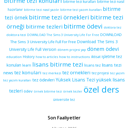
bitirme tezi konuları
bitirme tezi kuralları
bitirme tezi nasıl
bitirme
hazırlanır
bitirme tezi yazım kuralları
bitirme tezi nasıl yazılır
bitirme tezi örnekleri
bitirme tezi
tezi örnek
bitirme ödevi
örneği
bitirme tezleri
doktora tez
DOWNLOAD
doktora tezi
DOWNLOAD The Sims 3 University Life For Free
Download The Sims 3
The Sims 3 University Life Full For Free
dönem ödevi
University Life Full Version
dönem projesi yap
işletme tez
History
iktisat
education
how to articles
how to instructions
lisans bitirme tezi
lisans tezi
konuları
learn
lisans tez
tez konuları
tez orneklerı
news
tez projesi
tez merkezi
tez yazım
yüksek lisans
tez ödevleri
Yüksek Lisans Tezi
tez yazım kuralları
özel ders
tezleri
ödev
örnek bitirme tezi
örnek tezler
üniversite tez
Son Faaliyetler