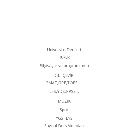
Üniversite Dersleri
Hukuk
Bilgisayar ve programlama
DİL- ÇEVİRİ
GMAT,GRE,TOEFL…
LES,YDS,KPSS…
MÜZİK
Spor
YGS -LYS
Sayısal Ders Videoları