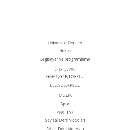
Üniversite Dersleri
Hukuk
Bilgisayar ve programlama
DİL- ÇEVİRİ
GMAT,GRE,TOEFL…
LES,YDS,KPSS…
MÜZİK
Spor
YGS -LYS
Sayısal Ders Videoları
Sözel Ders Videoları