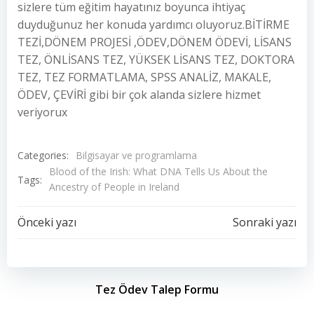
sizlere tüm eğitim hayatınız boyunca ihtiyaç
duyduğunuz her konuda yardımcı oluyoruz.BİTİRME
TEZİ,DÖNEM PROJESİ ,ÖDEV,DÖNEM ÖDEVİ, LİSANS
TEZ, ÖNLİSANS TEZ, YÜKSEK LİSANS TEZ, DOKTORA
TEZ, TEZ FORMATLAMA, SPSS ANALİZ, MAKALE,
ÖDEV, ÇEVİRİ gibi bir çok alanda sizlere hizmet
veriyorux
Categories:
Bilgisayar ve programlama
Blood of the Irish: What DNA Tells Us About the
Tags:
Ancestry of People in Ireland
Yazı
Yazı
Önceki yazı
Sonraki yazı
dolaşımı
dolaşımı
Tez Ödev Talep Formu