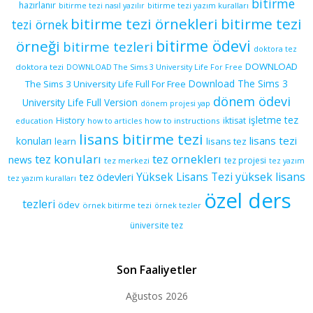
bitirme
hazırlanır
bitirme tezi yazım kuralları
bitirme tezi nasıl yazılır
bitirme tezi örnekleri
bitirme tezi
tezi örnek
bitirme ödevi
örneği
bitirme tezleri
doktora tez
DOWNLOAD
doktora tezi
DOWNLOAD The Sims 3 University Life For Free
Download The Sims 3
The Sims 3 University Life Full For Free
dönem ödevi
University Life Full Version
dönem projesi yap
işletme tez
History
iktisat
education
how to articles
how to instructions
lisans bitirme tezi
lisans tezi
konuları
learn
lisans tez
tez konuları
tez orneklerı
news
tez projesi
tez merkezi
tez yazım
yüksek lisans
tez ödevleri
Yüksek Lisans Tezi
tez yazım kuralları
özel ders
tezleri
ödev
örnek bitirme tezi
örnek tezler
üniversite tez
Son Faaliyetler
Ağustos 2026