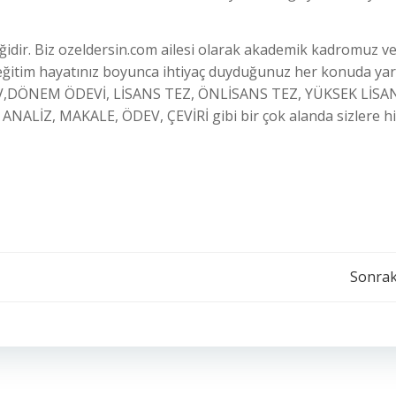
ğidir. Biz ozeldersin.com ailesi olarak akademik kadromuz ve
eğitim hayatınız boyunca ihtiyaç duyduğunuz her konuda yar
V,DÖNEM ÖDEVİ, LİSANS TEZ, ÖNLİSANS TEZ, YÜKSEK LİSA
LİZ, MAKALE, ÖDEV, ÇEVİRİ gibi bir çok alanda sizlere h
Yazı
Sonrak
dolaşımı