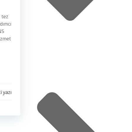
 tez
dımcı
NS
izmet
i yazı