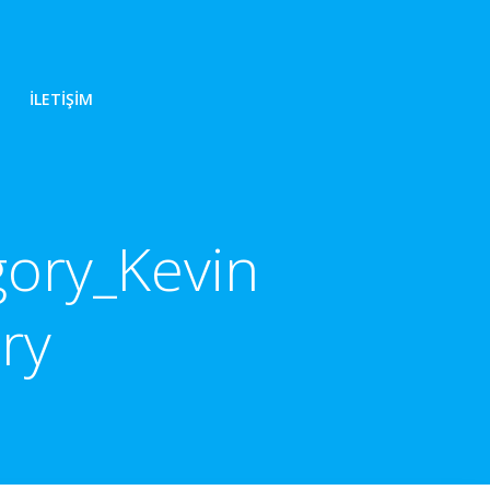
İLETIŞIM
gory_Kevin
ry