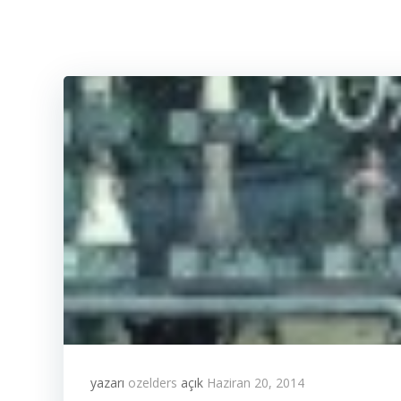
yazarı
ozelders
açık
Haziran 20, 2014