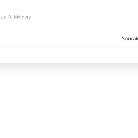
Taste Of Memory
Yazı
Sonrak
dolaşımı