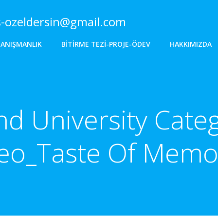
s-ozeldersin@gmail.com
DANIŞMANLIK
BITIRME TEZI-PROJE-ÖDEV
HAKKIMIZDA
nd University Cate
eo_Taste Of Memo