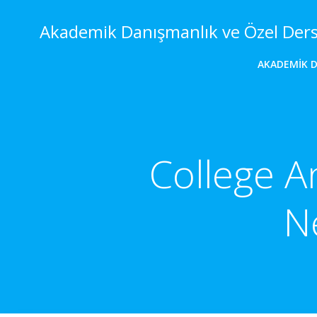
İçeriğe
geç
Akademik Danışmanlık ve Özel Der
AKADEMIK 
College A
N