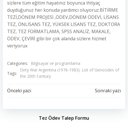
sizlere tüm eğitim hayatınız boyunca ihtiyaç
duyduğunuz her konuda yardımcı oluyoruz.BİTİRME
TEZİ,DÖNEM PROJESİ ,ÖDEV,DÖNEM ÖDEVİ, LİSANS
TEZ, ÖNLİSANS TEZ, YÜKSEK LİSANS TEZ, DOKTORA
TEZ, TEZ FORMATLAMA, SPSS ANALİZ, MAKALE,
ÖDEV, ÇEVİRİ gibi bir çok alanda sizlere hizmet
veriyorux
Categories:
Bilgisayar ve programlama
Dirty War Argentina (1976-1983). List of Genocides of
Tags:
the 20th Century
Yazı
Yazı
Önceki yazı
Sonraki yazı
dolaşımı
dolaşımı
Tez Ödev Talep Formu