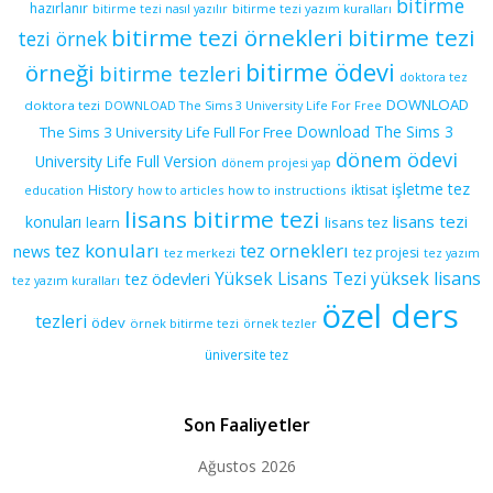
bitirme
hazırlanır
bitirme tezi yazım kuralları
bitirme tezi nasıl yazılır
bitirme tezi örnekleri
bitirme tezi
tezi örnek
bitirme ödevi
örneği
bitirme tezleri
doktora tez
DOWNLOAD
doktora tezi
DOWNLOAD The Sims 3 University Life For Free
Download The Sims 3
The Sims 3 University Life Full For Free
dönem ödevi
University Life Full Version
dönem projesi yap
işletme tez
History
iktisat
education
how to articles
how to instructions
lisans bitirme tezi
lisans tezi
konuları
learn
lisans tez
tez konuları
tez orneklerı
news
tez projesi
tez merkezi
tez yazım
yüksek lisans
tez ödevleri
Yüksek Lisans Tezi
tez yazım kuralları
özel ders
tezleri
ödev
örnek bitirme tezi
örnek tezler
üniversite tez
Son Faaliyetler
Ağustos 2026