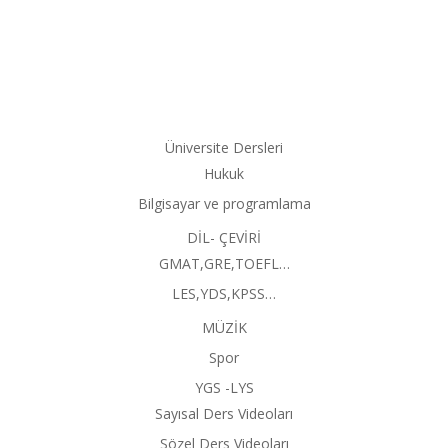
Üniversite Dersleri
Hukuk
Bilgisayar ve programlama
DİL- ÇEVİRİ
GMAT,GRE,TOEFL…
LES,YDS,KPSS…
MÜZİK
Spor
YGS -LYS
Sayısal Ders Videoları
Sözel Ders Videoları