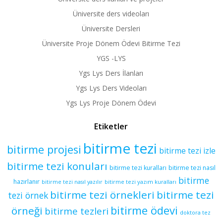
Üniversite ders videoları
Üniversite Dersleri
Üniversite Proje Dönem Ödevi Bitirme Tezi
YGS -LYS
Ygs Lys Ders İlanları
Ygs Lys Ders Videoları
Ygs Lys Proje Dönem Ödevi
Etiketler
bitirme tezi
bitirme projesi
bitirme tezi izle
bitirme tezi konuları
bitirme tezi kuralları
bitirme tezi nasıl
bitirme
hazırlanır
bitirme tezi yazım kuralları
bitirme tezi nasıl yazılır
bitirme tezi örnekleri
bitirme tezi
tezi örnek
bitirme ödevi
örneği
bitirme tezleri
doktora tez