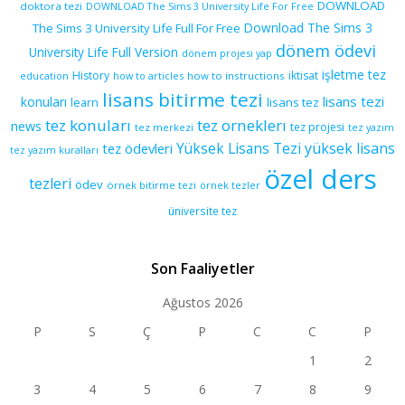
DOWNLOAD
doktora tezi
DOWNLOAD The Sims 3 University Life For Free
Download The Sims 3
The Sims 3 University Life Full For Free
dönem ödevi
University Life Full Version
dönem projesi yap
işletme tez
History
iktisat
education
how to articles
how to instructions
lisans bitirme tezi
lisans tezi
konuları
learn
lisans tez
tez konuları
tez orneklerı
news
tez projesi
tez merkezi
tez yazım
yüksek lisans
tez ödevleri
Yüksek Lisans Tezi
tez yazım kuralları
özel ders
tezleri
ödev
örnek bitirme tezi
örnek tezler
üniversite tez
Son Faaliyetler
Ağustos 2026
P
S
Ç
P
C
C
P
1
2
3
4
5
6
7
8
9