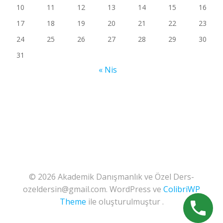
10
11
12
13
14
15
16
17
18
19
20
21
22
23
24
25
26
27
28
29
30
31
« Nis
© 2026 Akademik Danışmanlık ve Özel Ders-
ozeldersin@gmail.com. WordPress ve
ColibriWP
Theme
ile oluşturulmuştur .