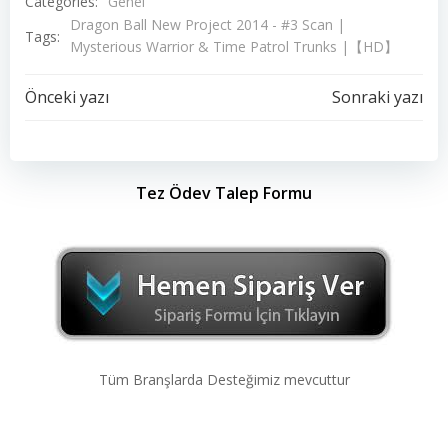
Categories:
Genel
Dragon Ball New Project 2014 - #3 Scan |
Tags:
Mysterious Warrior & Time Patrol Trunks |【HD】
Yazı
Yazı
Önceki yazı
Sonraki yazı
dolaşımı
dolaşımı
Tez Ödev Talep Formu
Tüm Branşlarda Desteğimiz mevcuttur