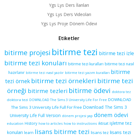
Ygs Lys Ders İlanları
Ygs Lys Ders Videoları
Ygs Lys Proje Dönem Ödevi
Etiketler
bitirme tezi
bitirme projesi
bitirme tezi izle
bitirme tezi konuları
bitirme tezi kuralları
bitirme tezi nasıl
bitirme
hazırlanır
bitirme tezi yazım kuralları
bitirme tezi nasıl yazılır
bitirme tezi örnekleri
bitirme tezi
tezi örnek
bitirme ödevi
örneği
bitirme tezleri
doktora tez
DOWNLOAD
doktora tezi
DOWNLOAD The Sims 3 University Life For Free
Download The Sims 3
The Sims 3 University Life Full For Free
dönem ödevi
University Life Full Version
dönem projesi yap
işletme tez
History
iktisat
education
how to articles
how to instructions
lisans bitirme tezi
lisans tezi
konuları
learn
lisans tez