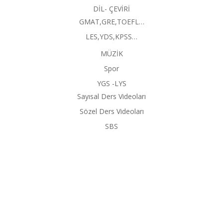
DİL- ÇEVİRİ
GMAT,GRE,TOEFL…
LES,YDS,KPSS…
MÜZİK
Spor
YGS -LYS
Sayısal Ders Videoları
Sözel Ders Videoları
SBS