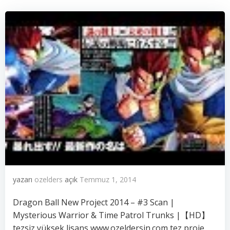
yazarı
ozelders
açık
Temmuz 1, 2014
Dragon Ball New Project 2014 – #3 Scan |
Mysterious Warrior & Time Patrol Trunks |【HD】
tezsiz yüksek lisans www.ozeldersin.com tez,proje