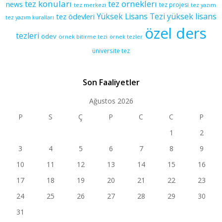
tez konuları
tez orneklerı
news
tez projesi
tez merkezi
tez yazım
yüksek lisans
tez ödevleri
Yüksek Lisans Tezi
tez yazım kuralları
özel ders
tezleri
ödev
örnek bitirme tezi
örnek tezler
üniversite tez
Son Faaliyetler
Ağustos 2026
P
S
Ç
P
C
C
P
1
2
3
4
5
6
7
8
9
10
11
12
13
14
15
16
17
18
19
20
21
22
23
24
25
26
27
28
29
30
31