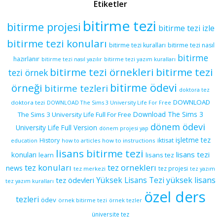
Etiketler
bitirme tezi
bitirme projesi
bitirme tezi izle
bitirme tezi konuları
bitirme tezi kuralları
bitirme tezi nasıl
bitirme
hazırlanır
bitirme tezi yazım kuralları
bitirme tezi nasıl yazılır
bitirme tezi örnekleri
bitirme tezi
tezi örnek
bitirme ödevi
örneği
bitirme tezleri
doktora tez
DOWNLOAD
doktora tezi
DOWNLOAD The Sims 3 University Life For Free
Download The Sims 3
The Sims 3 University Life Full For Free
dönem ödevi
University Life Full Version
dönem projesi yap
işletme tez
History
iktisat
education
how to articles
how to instructions
lisans bitirme tezi
lisans tezi
konuları
learn
lisans tez
tez konuları
tez orneklerı
news
tez projesi
tez merkezi
tez yazım
yüksek lisans
tez ödevleri
Yüksek Lisans Tezi
tez yazım kuralları
özel ders
tezleri
ödev
örnek bitirme tezi
örnek tezler
üniversite tez