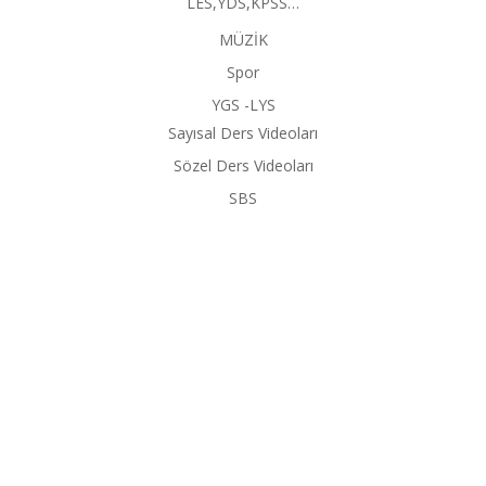
LES,YDS,KPSS…
MÜZİK
Spor
YGS -LYS
Sayısal Ders Videoları
Sözel Ders Videoları
SBS