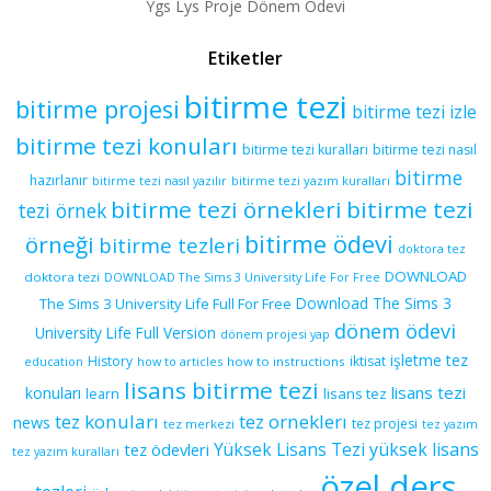
Ygs Lys Proje Dönem Ödevi
Etiketler
bitirme tezi
bitirme projesi
bitirme tezi izle
bitirme tezi konuları
bitirme tezi kuralları
bitirme tezi nasıl
bitirme
hazırlanır
bitirme tezi yazım kuralları
bitirme tezi nasıl yazılır
bitirme tezi örnekleri
bitirme tezi
tezi örnek
bitirme ödevi
örneği
bitirme tezleri
doktora tez
DOWNLOAD
doktora tezi
DOWNLOAD The Sims 3 University Life For Free
Download The Sims 3
The Sims 3 University Life Full For Free
dönem ödevi
University Life Full Version
dönem projesi yap
işletme tez
History
iktisat
education
how to articles
how to instructions
lisans bitirme tezi
lisans tezi
konuları
learn
lisans tez
tez konuları
tez orneklerı
news
tez projesi
tez merkezi
tez yazım
yüksek lisans
tez ödevleri
Yüksek Lisans Tezi
tez yazım kuralları
özel ders