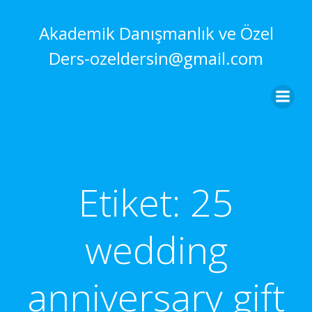
İçeriğe
geç
Akademik Danışmanlık ve Özel
Ders-ozeldersin@gmail.com
Etiket:
25
wedding
anniversary gift