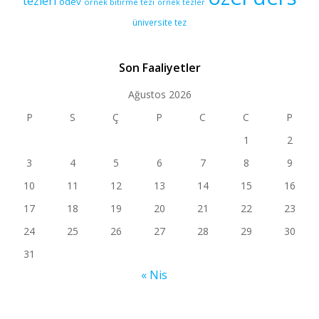
tezleri
ödev
örnek bitirme tezi
örnek tezler
üniversite tez
Son Faaliyetler
Ağustos 2026
P
S
Ç
P
C
C
P
1
2
3
4
5
6
7
8
9
10
11
12
13
14
15
16
17
18
19
20
21
22
23
24
25
26
27
28
29
30
31
« Nis