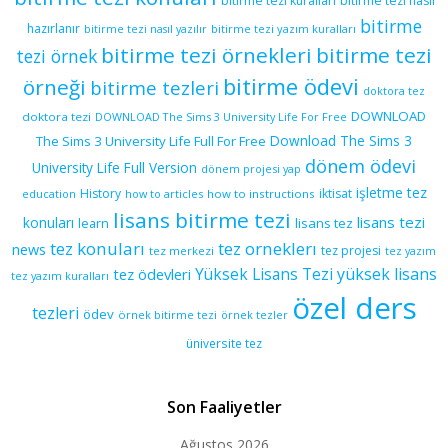
bitirme tezi kuralları
bitirme tezi nasıl
bitirme
hazırlanır
bitirme tezi yazım kuralları
bitirme tezi nasıl yazılır
bitirme tezi örnekleri
bitirme tezi
tezi örnek
bitirme ödevi
örneği
bitirme tezleri
doktora tez
DOWNLOAD
doktora tezi
DOWNLOAD The Sims 3 University Life For Free
Download The Sims 3
The Sims 3 University Life Full For Free
dönem ödevi
University Life Full Version
dönem projesi yap
işletme tez
History
iktisat
education
how to articles
how to instructions
lisans bitirme tezi
lisans tezi
konuları
learn
lisans tez
tez konuları
tez orneklerı
news
tez projesi
tez merkezi
tez yazım
yüksek lisans
tez ödevleri
Yüksek Lisans Tezi
tez yazım kuralları
özel ders
tezleri
ödev
örnek bitirme tezi
örnek tezler
üniversite tez
Son Faaliyetler
Ağustos 2026