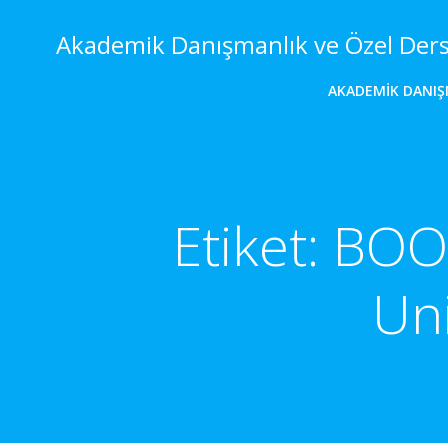
İçeriğe
geç
Akademik Danışmanlık ve Özel Der
AKADEMIK DANIŞ
Etiket:
BOOK
Uni