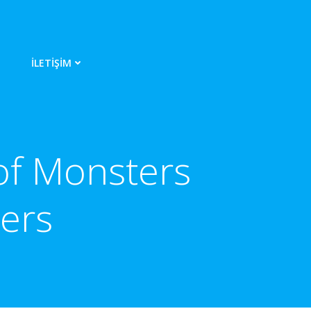
İLETIŞIM
of Monsters
pers