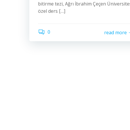
bitirme tezi, Ağrı İbrahim Çeçen Üniversite
özel ders […]
0
read more