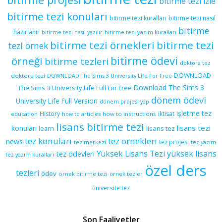
bitirme tezi izle
bitirme tezi konuları
bitirme tezi kuralları
bitirme tezi nasıl
bitirme
hazırlanır
bitirme tezi yazım kuralları
bitirme tezi nasıl yazılır
bitirme tezi örnekleri
bitirme tezi
tezi örnek
bitirme ödevi
örneği
bitirme tezleri
doktora tez
DOWNLOAD
doktora tezi
DOWNLOAD The Sims 3 University Life For Free
Download The Sims 3
The Sims 3 University Life Full For Free
dönem ödevi
University Life Full Version
dönem projesi yap
işletme tez
History
iktisat
education
how to articles
how to instructions
lisans bitirme tezi
lisans tezi
konuları
learn
lisans tez
tez konuları
tez orneklerı
news
tez projesi
tez merkezi
tez yazım
yüksek lisans
tez ödevleri
Yüksek Lisans Tezi
tez yazım kuralları
özel ders
tezleri
ödev
örnek bitirme tezi
örnek tezler
üniversite tez
Son Faaliyetler