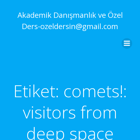
İçeriğe
geç
Akademik Danışmanlık ve Özel
Ders-ozeldersin@gmail.com
Etiket:
comets!:
visitors from
deep space