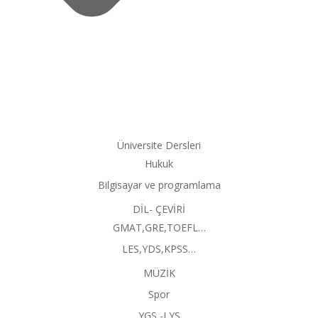
Üniversite Dersleri
Hukuk
Bilgisayar ve programlama
DİL- ÇEVİRİ
GMAT,GRE,TOEFL…
LES,YDS,KPSS…
MÜZİK
Spor
YGS -LYS