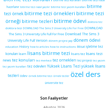
bitirme tezi kuralları
bitirme tezi nasıl
bitirme
hazırlanır
bitirme tezi yazım kuralları
bitirme tezi nasıl yazılır
bitirme tezi örnekleri
bitirme tezi
tezi örnek
bitirme ödevi
örneği
bitirme tezleri
doktora tez
DOWNLOAD
doktora tezi
DOWNLOAD The Sims 3 University Life For Free
Download The Sims 3
The Sims 3 University Life Full For Free
dönem ödevi
University Life Full Version
dönem projesi yap
işletme tez
History
iktisat
education
how to articles
how to instructions
lisans bitirme tezi
lisans tezi
konuları
learn
lisans tez
tez konuları
tez orneklerı
news
tez projesi
tez merkezi
tez yazım
yüksek lisans
tez ödevleri
Yüksek Lisans Tezi
tez yazım kuralları
özel ders
tezleri
ödev
örnek bitirme tezi
örnek tezler
üniversite tez
Son Faaliyetler
Ağustos 2026