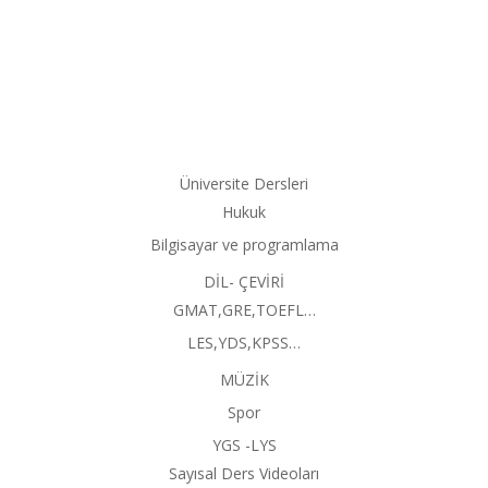
Üniversite Dersleri
Hukuk
Bilgisayar ve programlama
DİL- ÇEVİRİ
GMAT,GRE,TOEFL…
LES,YDS,KPSS…
MÜZİK
Spor
YGS -LYS
Sayısal Ders Videoları