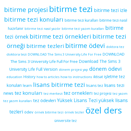
bitirme tezi
bitirme projesi
bitirme tezi izle
bitirme tezi konuları
bitirme tezi kuralları
bitirme tezi nasıl
bitirme
hazırlanır
bitirme tezi yazım kuralları
bitirme tezi nasıl yazılır
bitirme tezi örnekleri
bitirme tezi
tezi örnek
bitirme ödevi
örneği
bitirme tezleri
doktora tez
DOWNLOAD
doktora tezi
DOWNLOAD The Sims 3 University Life For Free
Download The Sims 3
The Sims 3 University Life Full For Free
dönem ödevi
University Life Full Version
dönem projesi yap
işletme tez
History
iktisat
education
how to articles
how to instructions
lisans bitirme tezi
lisans tezi
konuları
learn
lisans tez
tez konuları
tez orneklerı
news
tez projesi
tez merkezi
tez yazım
yüksek lisans
tez ödevleri
Yüksek Lisans Tezi
tez yazım kuralları
özel ders
tezleri
ödev
örnek bitirme tezi
örnek tezler
üniversite tez