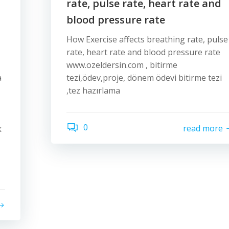
rate, pulse rate, heart rate and
blood pressure rate
How Exercise affects breathing rate, pulse
rate, heart rate and blood pressure rate
www.ozeldersin.com , bitirme
a
tezi,ödev,proje, dönem ödevi bitirme tezi
,tez hazırlama
0
read more
k