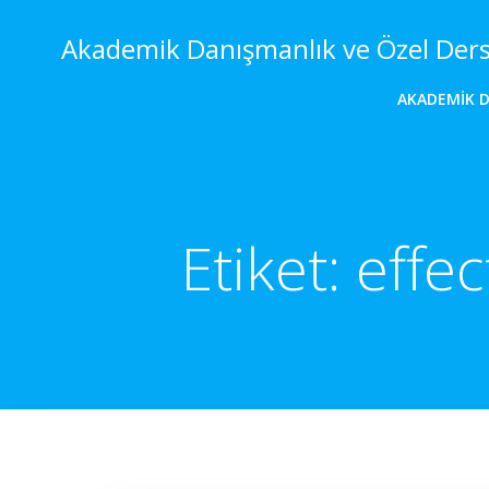
İçeriğe
geç
Akademik Danışmanlık ve Özel Der
AKADEMIK 
Etiket:
effec