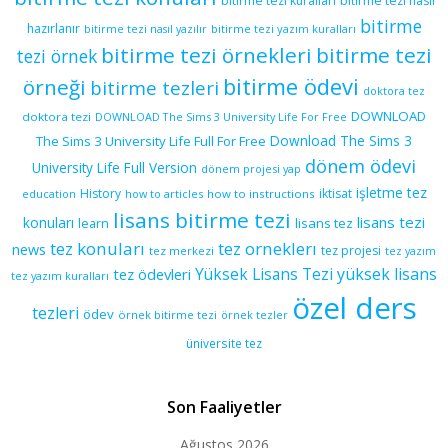
bitirme tezi kuralları
bitirme tezi nasıl
bitirme
hazırlanır
bitirme tezi yazım kuralları
bitirme tezi nasıl yazılır
bitirme tezi örnekleri
bitirme tezi
tezi örnek
bitirme ödevi
örneği
bitirme tezleri
doktora tez
DOWNLOAD
doktora tezi
DOWNLOAD The Sims 3 University Life For Free
Download The Sims 3
The Sims 3 University Life Full For Free
dönem ödevi
University Life Full Version
dönem projesi yap
işletme tez
History
iktisat
education
how to articles
how to instructions
lisans bitirme tezi
lisans tezi
konuları
learn
lisans tez
tez konuları
tez orneklerı
news
tez projesi
tez merkezi
tez yazım
yüksek lisans
tez ödevleri
Yüksek Lisans Tezi
tez yazım kuralları
özel ders
tezleri
ödev
örnek bitirme tezi
örnek tezler
üniversite tez
Son Faaliyetler
Ağustos 2026