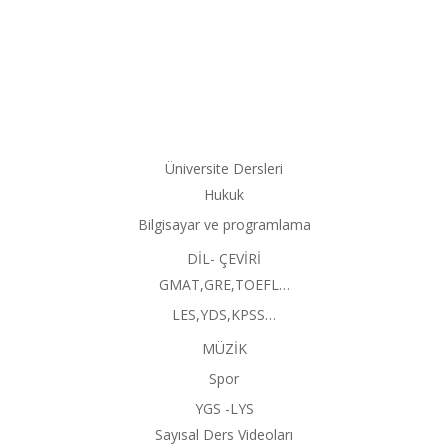
Üniversite Dersleri
Hukuk
Bilgisayar ve programlama
DİL- ÇEVİRİ
GMAT,GRE,TOEFL…
LES,YDS,KPSS…
MÜZİK
Spor
YGS -LYS
Sayısal Ders Videoları