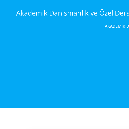
İçeriğe
geç
Akademik Danışmanlık ve Özel Der
AKADEMIK 