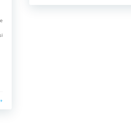
de
si