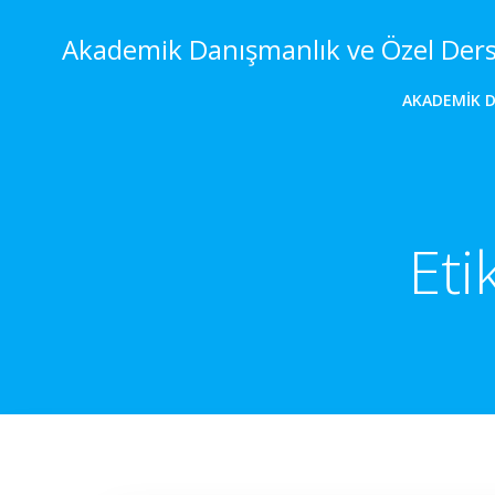
İçeriğe
geç
Akademik Danışmanlık ve Özel Der
AKADEMIK 
Eti