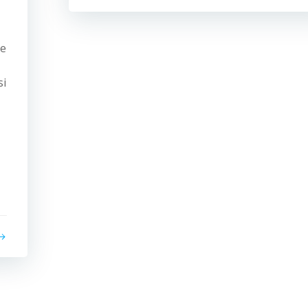
de
si