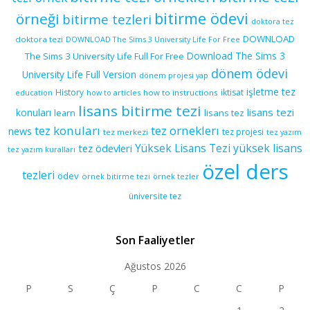
bitirme ödevi
örneği
bitirme tezleri
doktora tez
DOWNLOAD
doktora tezi
DOWNLOAD The Sims 3 University Life For Free
Download The Sims 3
The Sims 3 University Life Full For Free
dönem ödevi
University Life Full Version
dönem projesi yap
işletme tez
History
iktisat
education
how to articles
how to instructions
lisans bitirme tezi
lisans tezi
konuları
learn
lisans tez
tez konuları
tez orneklerı
news
tez projesi
tez merkezi
tez yazım
yüksek lisans
tez ödevleri
Yüksek Lisans Tezi
tez yazım kuralları
özel ders
tezleri
ödev
örnek bitirme tezi
örnek tezler
üniversite tez
Son Faaliyetler
Ağustos 2026
P
S
Ç
P
C
C
P