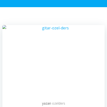
yazarı
ozelders