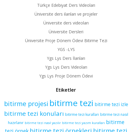
Türkçe Edebiyat Ders Videoları
Üniversite ders ilanları ve projeler
Üniversite ders videoları
Üniversite Dersleri
Üniversite Proje Dönem Ödevi Bitirme Tezi
YGS -LYS
Ygs Lys Ders İlanları
Ygs Lys Ders Videoları
Ygs Lys Proje Dönem Ödevi
Etiketler
bitirme tezi
bitirme projesi
bitirme tezi izle
bitirme tezi konuları
bitirme tezi kuralları
bitirme tezi nasıl
bitirme
hazırlanır
bitirme tezi yazım kuralları
bitirme tezi nasıl yazılır
bitirme tezi örnekleri
bitirme tezi
tezi örnek