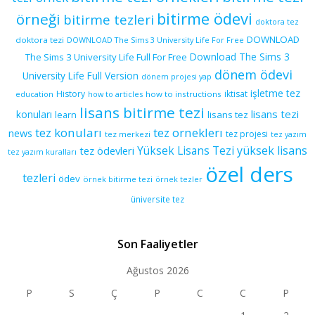
bitirme ödevi
örneği
bitirme tezleri
doktora tez
DOWNLOAD
doktora tezi
DOWNLOAD The Sims 3 University Life For Free
Download The Sims 3
The Sims 3 University Life Full For Free
dönem ödevi
University Life Full Version
dönem projesi yap
işletme tez
History
iktisat
education
how to articles
how to instructions
lisans bitirme tezi
lisans tezi
konuları
learn
lisans tez
tez konuları
tez orneklerı
news
tez projesi
tez merkezi
tez yazım
yüksek lisans
tez ödevleri
Yüksek Lisans Tezi
tez yazım kuralları
özel ders
tezleri
ödev
örnek bitirme tezi
örnek tezler
üniversite tez
Son Faaliyetler
Ağustos 2026
P
S
Ç
P
C
C
P