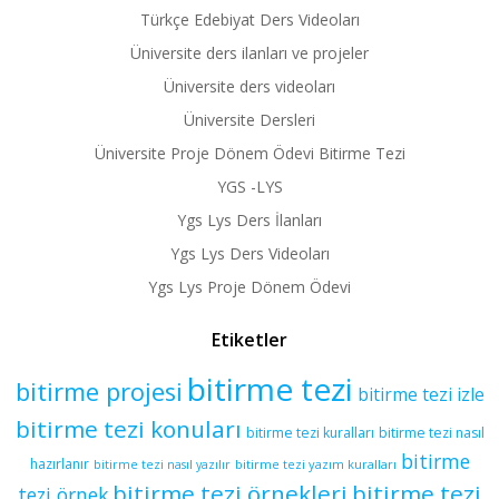
Türkçe Edebiyat Ders Videoları
Üniversite ders ilanları ve projeler
Üniversite ders videoları
Üniversite Dersleri
Üniversite Proje Dönem Ödevi Bitirme Tezi
YGS -LYS
Ygs Lys Ders İlanları
Ygs Lys Ders Videoları
Ygs Lys Proje Dönem Ödevi
Etiketler
bitirme tezi
bitirme projesi
bitirme tezi izle
bitirme tezi konuları
bitirme tezi kuralları
bitirme tezi nasıl
bitirme
hazırlanır
bitirme tezi yazım kuralları
bitirme tezi nasıl yazılır
bitirme tezi örnekleri
bitirme tezi
tezi örnek