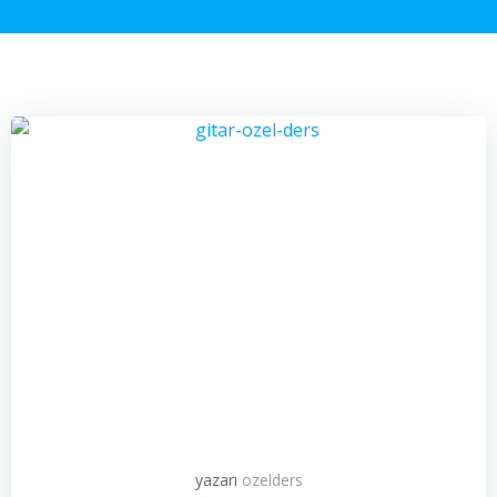
yazarı
ozelders