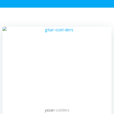
yazarı
ozelders