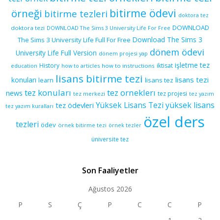
bitirme ödevi
örneği
bitirme tezleri
doktora tez
DOWNLOAD
doktora tezi
DOWNLOAD The Sims 3 University Life For Free
Download The Sims 3
The Sims 3 University Life Full For Free
dönem ödevi
University Life Full Version
dönem projesi yap
işletme tez
History
iktisat
education
how to articles
how to instructions
lisans bitirme tezi
lisans tezi
konuları
learn
lisans tez
tez konuları
tez orneklerı
news
tez projesi
tez merkezi
tez yazım
yüksek lisans
tez ödevleri
Yüksek Lisans Tezi
tez yazım kuralları
özel ders
tezleri
ödev
örnek bitirme tezi
örnek tezler
üniversite tez
Son Faaliyetler
Ağustos 2026
P
S
Ç
P
C
C
P