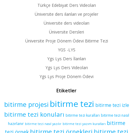
Türkçe Edebiyat Ders Videoları
Üniversite ders ilanları ve projeler
Üniversite ders videoları
Üniversite Dersleri
Üniversite Proje Dönem Ödevi Bitirme Tezi
YGS -LYS
Ygs Lys Ders İlanları
Ygs Lys Ders Videoları
Ygs Lys Proje Dönem Ödevi
Etiketler
bitirme tezi
bitirme projesi
bitirme tezi izle
bitirme tezi konuları
bitirme tezi kuralları
bitirme tezi nasıl
bitirme
hazırlanır
bitirme tezi yazım kuralları
bitirme tezi nasıl yazılır
bitirme tezi örnekleri
bitirme tezi
tezi örnek