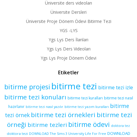
Üniversite ders videoları
Üniversite Dersleri
Üniversite Proje Dönem Ödevi Bitirme Tezi
YGS -LYS
Ygs Lys Ders İlanları
Ygs Lys Ders Videoları
Ygs Lys Proje Dönem Ödevi
Etiketler
bitirme tezi
bitirme projesi
bitirme tezi izle
bitirme tezi konuları
bitirme tezi kuralları
bitirme tezi nasıl
bitirme
hazırlanır
bitirme tezi yazım kuralları
bitirme tezi nasıl yazılır
bitirme tezi örnekleri
bitirme tezi
tezi örnek
bitirme ödevi
örneği
bitirme tezleri
doktora tez
DOWNLOAD
doktora tezi
DOWNLOAD The Sims 3 University Life For Free