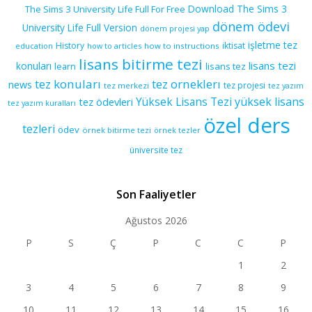
Download The Sims 3
The Sims 3 University Life Full For Free
dönem ödevi
University Life Full Version
dönem projesi yap
işletme tez
History
iktisat
education
how to articles
how to instructions
lisans bitirme tezi
lisans tezi
konuları
learn
lisans tez
tez konuları
tez orneklerı
news
tez projesi
tez merkezi
tez yazım
yüksek lisans
tez ödevleri
Yüksek Lisans Tezi
tez yazım kuralları
özel ders
tezleri
ödev
örnek bitirme tezi
örnek tezler
üniversite tez
Son Faaliyetler
Ağustos 2026
P
S
Ç
P
C
C
P
1
2
3
4
5
6
7
8
9
10
11
12
13
14
15
16