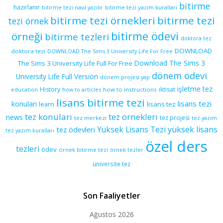
bitirme
hazırlanır
bitirme tezi yazım kuralları
bitirme tezi nasıl yazılır
bitirme tezi örnekleri
bitirme tezi
tezi örnek
bitirme ödevi
örneği
bitirme tezleri
doktora tez
DOWNLOAD
doktora tezi
DOWNLOAD The Sims 3 University Life For Free
Download The Sims 3
The Sims 3 University Life Full For Free
dönem ödevi
University Life Full Version
dönem projesi yap
işletme tez
History
iktisat
education
how to articles
how to instructions
lisans bitirme tezi
lisans tezi
konuları
learn
lisans tez
tez konuları
tez orneklerı
news
tez projesi
tez merkezi
tez yazım
yüksek lisans
tez ödevleri
Yüksek Lisans Tezi
tez yazım kuralları
özel ders
tezleri
ödev
örnek bitirme tezi
örnek tezler
üniversite tez
Son Faaliyetler
Ağustos 2026