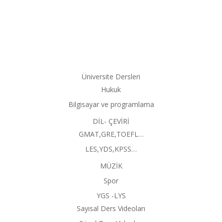
Üniversite Dersleri
Hukuk
Bilgisayar ve programlama
DİL- ÇEVİRİ
GMAT,GRE,TOEFL…
LES,YDS,KPSS…
MÜZİK
Spor
YGS -LYS
Sayısal Ders Videoları