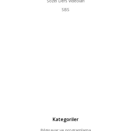
Sözel Ders Videoları
SBS
Kategoriler
Bilgisayar ve programlama