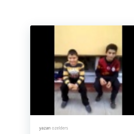
yazarı
ozelders