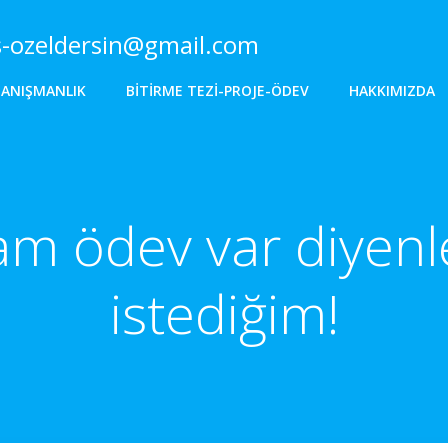
s-ozeldersin@gmail.com
DANIŞMANLIK
BITIRME TEZI-PROJE-ÖDEV
HAKKIMIZDA
m ödev var diyen
istediğim!