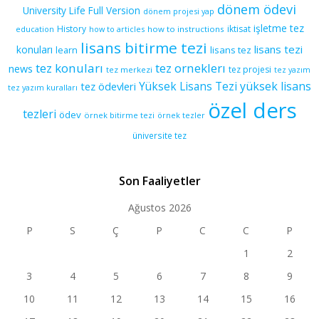
dönem ödevi
University Life Full Version
dönem projesi yap
işletme tez
History
iktisat
education
how to articles
how to instructions
lisans bitirme tezi
lisans tezi
konuları
learn
lisans tez
tez konuları
tez orneklerı
news
tez projesi
tez merkezi
tez yazım
yüksek lisans
tez ödevleri
Yüksek Lisans Tezi
tez yazım kuralları
özel ders
tezleri
ödev
örnek bitirme tezi
örnek tezler
üniversite tez
Son Faaliyetler
Ağustos 2026
P
S
Ç
P
C
C
P
1
2
3
4
5
6
7
8
9
10
11
12
13
14
15
16