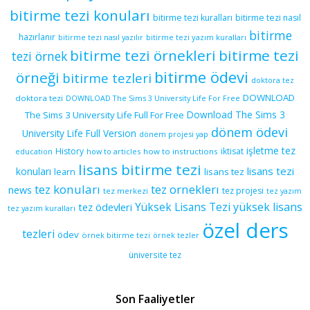
bitirme tezi konuları
bitirme tezi kuralları
bitirme tezi nasıl
bitirme
hazırlanır
bitirme tezi yazım kuralları
bitirme tezi nasıl yazılır
bitirme tezi örnekleri
bitirme tezi
tezi örnek
bitirme ödevi
örneği
bitirme tezleri
doktora tez
DOWNLOAD
doktora tezi
DOWNLOAD The Sims 3 University Life For Free
Download The Sims 3
The Sims 3 University Life Full For Free
dönem ödevi
University Life Full Version
dönem projesi yap
işletme tez
History
iktisat
education
how to articles
how to instructions
lisans bitirme tezi
lisans tezi
konuları
learn
lisans tez
tez konuları
tez orneklerı
news
tez projesi
tez merkezi
tez yazım
yüksek lisans
tez ödevleri
Yüksek Lisans Tezi
tez yazım kuralları
özel ders
tezleri
ödev
örnek bitirme tezi
örnek tezler
üniversite tez
Son Faaliyetler