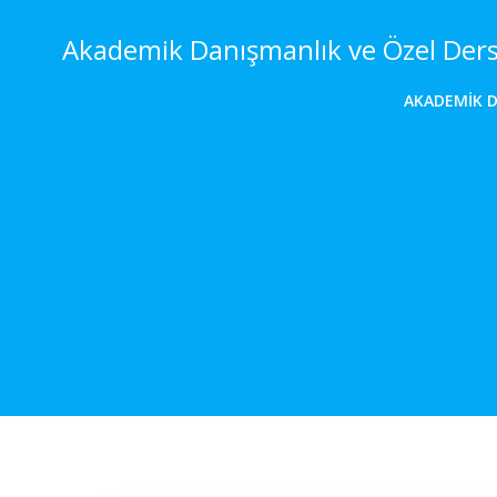
İçeriğe
geç
Akademik Danışmanlık ve Özel Der
AKADEMIK 