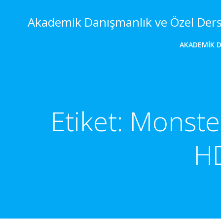
İçeriğe
geç
Akademik Danışmanlık ve Özel Der
AKADEMIK 
Etiket:
Monster
HD