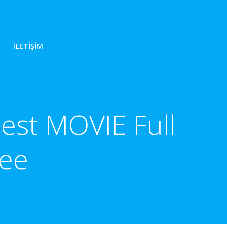
İLETIŞIM
est MOVIE Full
ree