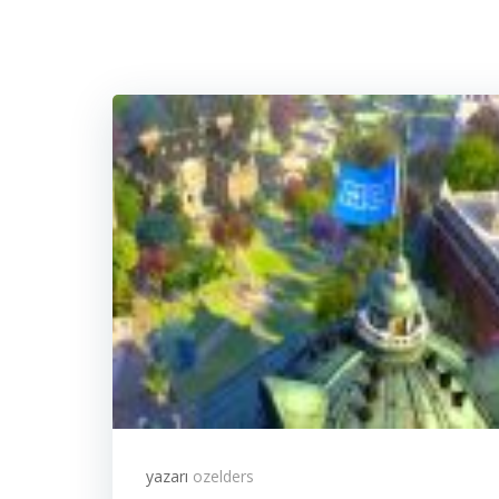
yazarı
ozelders