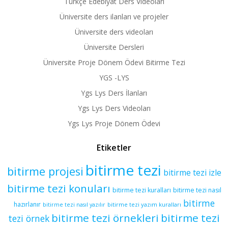
Türkçe Edebiyat Ders Videoları
Üniversite ders ilanları ve projeler
Üniversite ders videoları
Üniversite Dersleri
Üniversite Proje Dönem Ödevi Bitirme Tezi
YGS -LYS
Ygs Lys Ders İlanları
Ygs Lys Ders Videoları
Ygs Lys Proje Dönem Ödevi
Etiketler
bitirme tezi
bitirme projesi
bitirme tezi izle
bitirme tezi konuları
bitirme tezi kuralları
bitirme tezi nasıl
bitirme
hazırlanır
bitirme tezi yazım kuralları
bitirme tezi nasıl yazılır
bitirme tezi örnekleri
bitirme tezi
tezi örnek