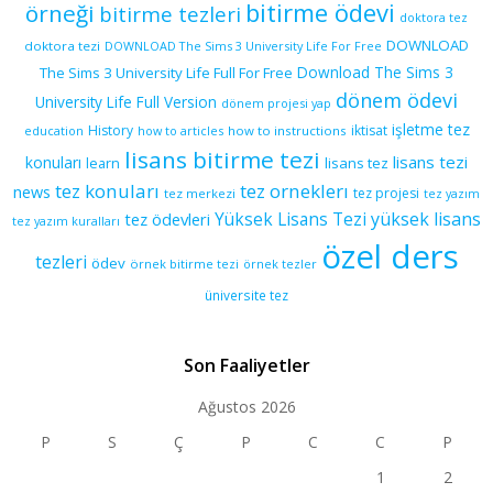
bitirme ödevi
örneği
bitirme tezleri
doktora tez
DOWNLOAD
doktora tezi
DOWNLOAD The Sims 3 University Life For Free
Download The Sims 3
The Sims 3 University Life Full For Free
dönem ödevi
University Life Full Version
dönem projesi yap
işletme tez
History
iktisat
education
how to articles
how to instructions
lisans bitirme tezi
lisans tezi
konuları
learn
lisans tez
tez konuları
tez orneklerı
news
tez projesi
tez merkezi
tez yazım
yüksek lisans
tez ödevleri
Yüksek Lisans Tezi
tez yazım kuralları
özel ders
tezleri
ödev
örnek bitirme tezi
örnek tezler
üniversite tez
Son Faaliyetler
Ağustos 2026
P
S
Ç
P
C
C
P
1
2