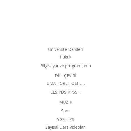
Üniversite Dersleri
Hukuk
Bilgisayar ve programlama
DİL- ÇEVİRİ
GMAT,GRE,TOEFL…
LES,YDS,KPSS…
MÜZİK
Spor
YGS -LYS
Sayısal Ders Videoları