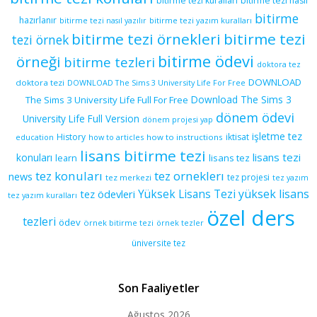
bitirme tezi kuralları
bitirme tezi nasıl
bitirme
hazırlanır
bitirme tezi yazım kuralları
bitirme tezi nasıl yazılır
bitirme tezi örnekleri
bitirme tezi
tezi örnek
bitirme ödevi
örneği
bitirme tezleri
doktora tez
DOWNLOAD
doktora tezi
DOWNLOAD The Sims 3 University Life For Free
Download The Sims 3
The Sims 3 University Life Full For Free
dönem ödevi
University Life Full Version
dönem projesi yap
işletme tez
History
iktisat
education
how to articles
how to instructions
lisans bitirme tezi
lisans tezi
konuları
learn
lisans tez
tez konuları
tez orneklerı
news
tez projesi
tez merkezi
tez yazım
yüksek lisans
tez ödevleri
Yüksek Lisans Tezi
tez yazım kuralları
özel ders
tezleri
ödev
örnek bitirme tezi
örnek tezler
üniversite tez
Son Faaliyetler
Ağustos 2026