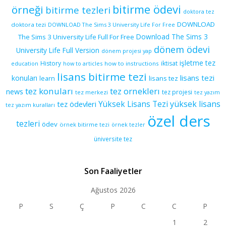
bitirme ödevi
örneği
bitirme tezleri
doktora tez
DOWNLOAD
doktora tezi
DOWNLOAD The Sims 3 University Life For Free
Download The Sims 3
The Sims 3 University Life Full For Free
dönem ödevi
University Life Full Version
dönem projesi yap
işletme tez
History
iktisat
education
how to articles
how to instructions
lisans bitirme tezi
lisans tezi
konuları
learn
lisans tez
tez konuları
tez orneklerı
news
tez projesi
tez merkezi
tez yazım
yüksek lisans
tez ödevleri
Yüksek Lisans Tezi
tez yazım kuralları
özel ders
tezleri
ödev
örnek bitirme tezi
örnek tezler
üniversite tez
Son Faaliyetler
Ağustos 2026
P
S
Ç
P
C
C
P
1
2