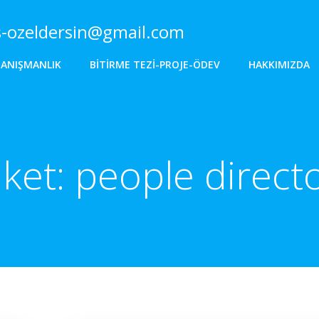
s-ozeldersin@gmail.com
DANIŞMANLIK
BITIRME TEZI-PROJE-ÖDEV
HAKKIMIZDA
iket:
people direct