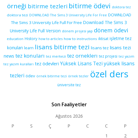
bitirme ödevi
örneği
bitirme tezleri
doktora tez
DOWNLOAD
doktora tezi
DOWNLOAD The Sims 3 University Life For Free
Download The Sims 3
The Sims 3 University Life Full For Free
dönem ödevi
University Life Full Version
dönem projesi yap
işletme tez
History
iktisat
education
how to articles
how to instructions
lisans bitirme tezi
lisans tezi
konuları
learn
lisans tez
tez konuları
tez orneklerı
news
tez projesi
tez merkezi
tez yazım
yüksek lisans
tez ödevleri
Yüksek Lisans Tezi
tez yazım kuralları
özel ders
tezleri
ödev
örnek bitirme tezi
örnek tezler
üniversite tez
Son Faaliyetler
Ağustos 2026
P
S
Ç
P
C
C
P
1
2