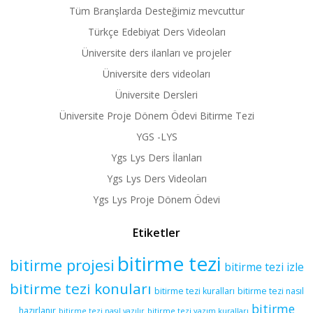
Tüm Branşlarda Desteğimiz mevcuttur
Türkçe Edebiyat Ders Videoları
Üniversite ders ilanları ve projeler
Üniversite ders videoları
Üniversite Dersleri
Üniversite Proje Dönem Ödevi Bitirme Tezi
YGS -LYS
Ygs Lys Ders İlanları
Ygs Lys Ders Videoları
Ygs Lys Proje Dönem Ödevi
Etiketler
bitirme tezi
bitirme projesi
bitirme tezi izle
bitirme tezi konuları
bitirme tezi kuralları
bitirme tezi nasıl
bitirme
hazırlanır
bitirme tezi yazım kuralları
bitirme tezi nasıl yazılır