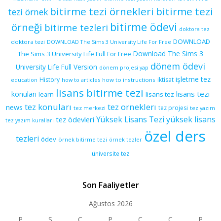
bitirme tezi örnekleri
bitirme tezi
tezi örnek
bitirme ödevi
örneği
bitirme tezleri
doktora tez
DOWNLOAD
doktora tezi
DOWNLOAD The Sims 3 University Life For Free
Download The Sims 3
The Sims 3 University Life Full For Free
dönem ödevi
University Life Full Version
dönem projesi yap
işletme tez
History
iktisat
education
how to articles
how to instructions
lisans bitirme tezi
lisans tezi
konuları
learn
lisans tez
tez konuları
tez orneklerı
news
tez projesi
tez merkezi
tez yazım
yüksek lisans
tez ödevleri
Yüksek Lisans Tezi
tez yazım kuralları
özel ders
tezleri
ödev
örnek bitirme tezi
örnek tezler
üniversite tez
Son Faaliyetler
Ağustos 2026
P
S
Ç
P
C
C
P