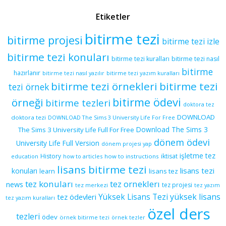
Etiketler
bitirme tezi
bitirme projesi
bitirme tezi izle
bitirme tezi konuları
bitirme tezi kuralları
bitirme tezi nasıl
bitirme
hazırlanır
bitirme tezi yazım kuralları
bitirme tezi nasıl yazılır
bitirme tezi örnekleri
bitirme tezi
tezi örnek
bitirme ödevi
örneği
bitirme tezleri
doktora tez
DOWNLOAD
doktora tezi
DOWNLOAD The Sims 3 University Life For Free
Download The Sims 3
The Sims 3 University Life Full For Free
dönem ödevi
University Life Full Version
dönem projesi yap
işletme tez
History
iktisat
education
how to articles
how to instructions
lisans bitirme tezi
lisans tezi
konuları
learn
lisans tez
tez konuları
tez orneklerı
news
tez projesi
tez merkezi
tez yazım
yüksek lisans
tez ödevleri
Yüksek Lisans Tezi
tez yazım kuralları
özel ders
tezleri
ödev
örnek bitirme tezi
örnek tezler